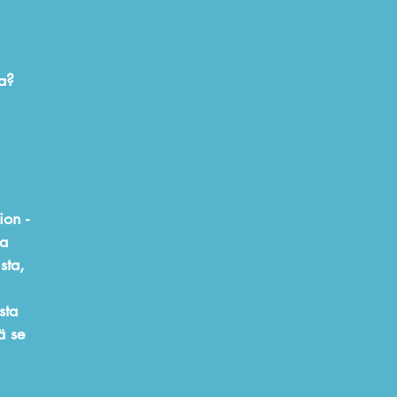
sa?
n
ion -
na
sta,
sta
ä se