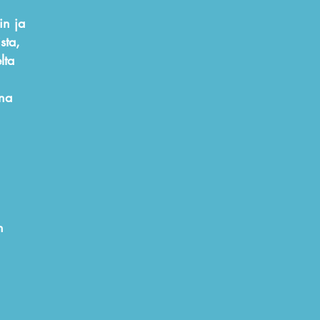
in ja
sta,
lta
ena
n