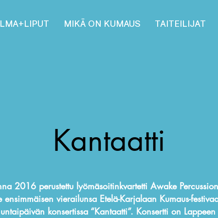
LMA+LIPUT
MIKÄ ON KUMAUS
TAITEILIJAT
Kantaatti
na 2016 perustettu lyömäsoitinkvartetti Awake Percussio
e ensimmäisen vierailunsa Etelä-Karjalaan Kumaus-festivaa
untaipäivän konsertissa “Kantaatti”. Konsertti on Lappeen