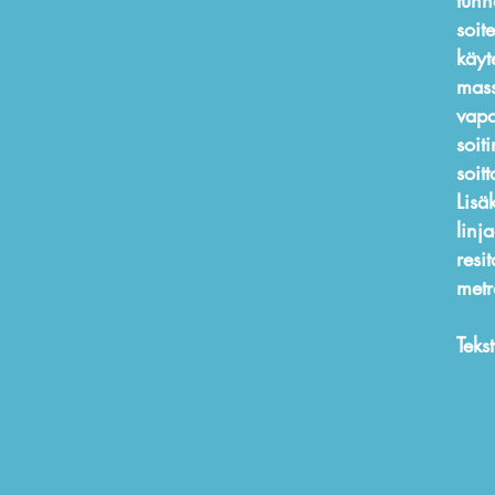
tunn
soit
käyt
mass
vapa
soit
soit
Lisä
linj
resi
metr
Teks