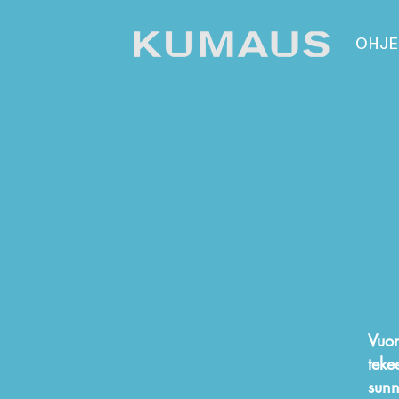
OHJE
Vuon
teke
sunn