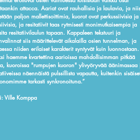
elmat erottuvat osien vaihtuessa toisistaan vaikka osat
etaankin attacca. Aariat ovat rauhallisia ja laulavia, ja nii
etään paljon mallettisoittimia, kuorot ovat perkussiivisia ja
iivisia, ja resitatiivit taas rytmisesti monimutkaisempia ja
ita resitatiivilaulun tapaan. Kappaleen tekstuuri ja
invalinnat siis määrittelevät aikalailla osien tunnelman, ja
taessa niiden erilaiset karakterit syntyvät kuin luonnostaan.
ksi haemme kvartettina aarioissa mahdollisimman pitkää
aa, kuoroissa "rumpujen kuoron" ylivyöryvää äänimassaa 
tatiiveissa näennäistä pulssillista vapautta, kuitenkin sisäise
onomimme tarkasti synkronoituna.”
ti: Ville Komppa