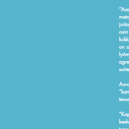
”Aar
meta
joit
osin
kukk
on o
lyöm
agre
soit
Awak
”kan
teos
”Kap
kesk