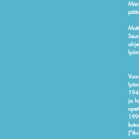
Mari
pääs
Mutt
Seur
ohje
lyöm
Vuon
lyöm
1944
ja h
opet
1990
kuto
(”th