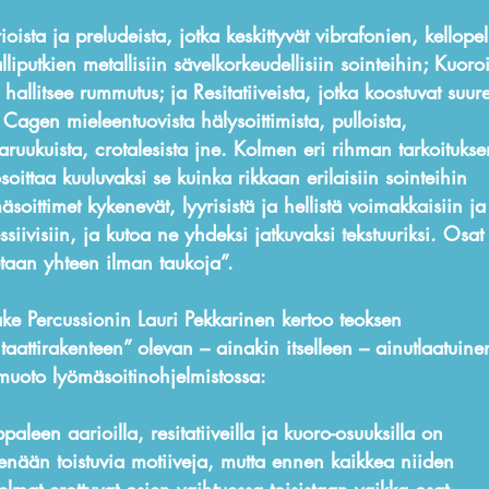
ioista ja preludeista, jotka keskittyvät vibrafonien, kellopel
lliputkien metallisiin sävelkorkeudellisiin sointeihin; Kuoroi
a hallitsee rummutus; ja Resitatiiveista, jotka koostuvat suure
 Cagen mieleentuovista hälysoittimista, pulloista,
aruukuista, crotalesista jne. Kolmen eri rihman tarkoituks
soittaa kuuluvaksi se kuinka rikkaan erilaisiin sointeihin
äsoittimet kykenevät, lyyrisistä ja hellistä voimakkaisiin ja
ssiivisiin, ja kutoa ne yhdeksi jatkuvaksi tekstuuriksi. Osat
etaan yhteen ilman taukoja”.
e Percussionin Lauri Pekkarinen kertoo teoksen
taattirakenteen” olevan – ainakin itselleen – ainutlaatuine
muoto lyömäsoitinohjelmistossa:
paleen aarioilla, resitatiiveilla ja kuoro-osuuksilla on
enään toistuvia motiiveja, mutta ennen kaikkea niiden