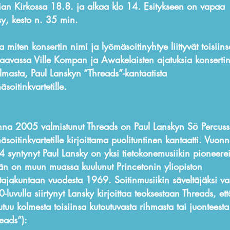
an Kirkossa 18.8. ja alkaa klo 14. Esitykseen on vapaa
y, kesto n. 35 min.
a miten konsertin nimi ja lyömäsoitinyhtye liittyvät toisiin
aavassa Ville Kompan ja Awakelaisten ajatuksia konserti
lmasta, Paul Lanskyn “Threads”-kantaatista
äsoitinkvartetille.
na 2005 valmistunut Threads on Paul Lanskyn Sō Percuss
äsoitinkvartetille kirjoittama puolituntinen kantaatti. Vuon
 syntynyt Paul Lansky on yksi tietokonemusiikin pioneerei
än on muun muassa kuulunut Princetonin yliopiston
tajakuntaan vuodesta 1969. Soitinmusiikin säveltäjäksi va
-luvulla siirtynyt Lansky kirjoittaa teoksestaan Threads, ett
utuu kolmesta toisiinsa kutoutuvasta rihmasta tai juonteesta
reads”):