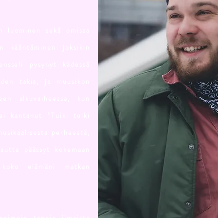
n luominen sekä omissa
en kääntäminen joksikin
ensseli pysynyt kädessä
uden takia, ja muusikon
teen alkuvaiheessa, kun
ei kantanut ”Tuiki tuiki
usikaalisesta perheestä,
kautta päässyt kokemaan
a koko elämäni matkan
neimpia tapoja ilmaista