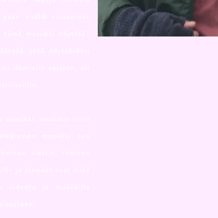
pään sisällä visuaaliset
tä tämä musiikki näyttää?
ääntää yhtä näyttäväksi
an ilomielin vastaan, oli
stivaalilla.
 musiikki, musiikin rooli
inkälainen musiikki tuo
ihmisen viestin, ihmisen
lä- ja alamäet ovat niitä
n videota ja musiikilla
aisuuteen.