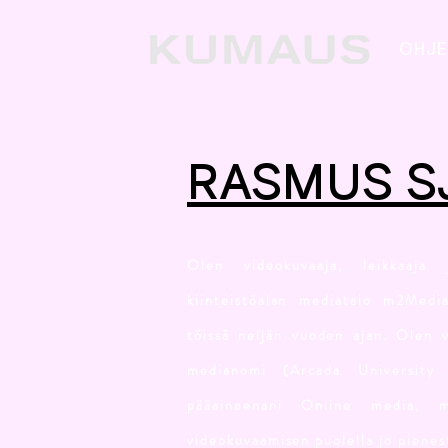
OHJE
RAS
Olen videokuvaaja, leikkaaja 
kiinteistöalan mediatalo m2Media
töissä neljän vuoden ajan. Olen 
medianomi (Arcada University 
pääaineenani Online media, 
videokuvaamisen puolella jo pienes