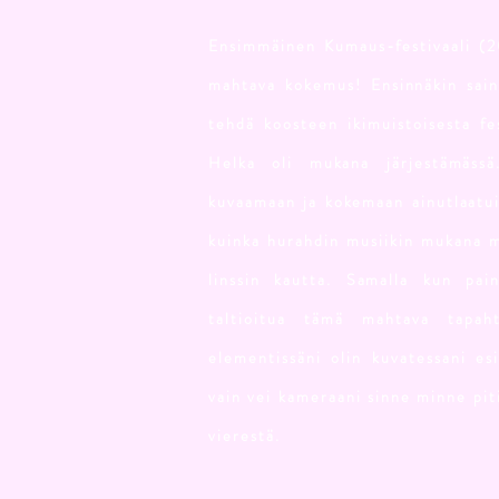
Ensimmäinen Kumaus-festivaali (20
mahtava kokemus! Ensinnäkin sain
tehdä koosteen ikimuistoisesta fes
Helka oli mukana järjestämäss
kuvaamaan ja kokemaan ainutlaatui
kuinka hurahdin musiikin mukana m
linssin kautta. Samalla kun pai
taltioitua tämä mahtava tapah
elementissäni olin kuvatessani es
vain vei kameraani sinne minne piti
vierestä.