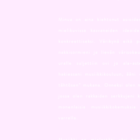
Minua on aina kiehtonut asioide
mielikuvissa kasvaneiden ideoid
konkreettiseksi. Värikynä eikä p
nakkisormieni ja lievän värisoke
uralle suljettiin ovi jo ala-as
hakiessani musiikkikouluun, ääni 
tähtösen” mukana. Onneksi olen m
jossa olen rakkaiden serkkujeni 
monenlaisia musiikkikokemuksi
varrella.
Musiikki on mielestäni yksi kau