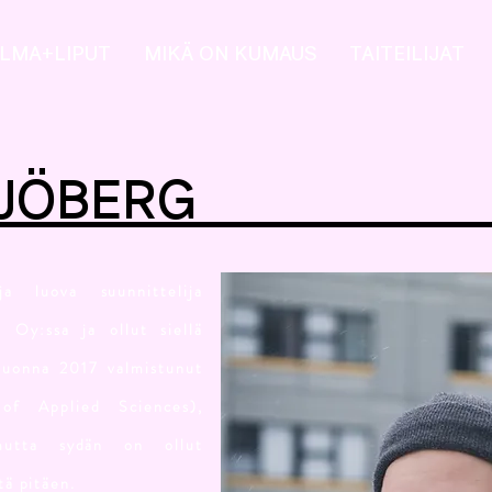
LMA+LIPUT
MIKÄ ON KUMAUS
TAITEILIJAT
MUS SJÖ
ja luova suunnittelija
 Oy:ssa ja ollut siellä
vuonna 2017 valmistunut
of Applied Sciences),
mutta sydän on ollut
tä pitäen.