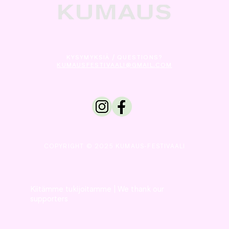
KYSYMYKSIÄ / QUESTIONS?
KUMAUSFESTIVAALI@GMAIL.COM
COPYRIGHT © 2025 KUMAUS-FESTIVAALI
Kiitämme tukijoitamme
| We thank our
supporters