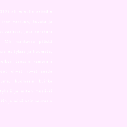
19) oli minulle erittäin
 ison vastuun, kuvata ja
tivaalista, jota serkkuni
ä. Oli mahtavaa päästä
sia esityksiä ja huomata,
elkein tanssiin kamerani
neet olivat kovat saada
tuma, huomasin kuinka
ityksiä ja miten musiikki
kin ja minä vain seurasin