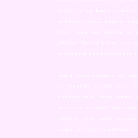
itseään ja kun kuulen musiikkia, 
mielikuvat lähtevät laukalle, mil
Miten jotain näin kaunista voi k
videolle? Tämä on haaste, jonka ot
se sitten rap-musiikkivideolla tai fe
Vaikka videon aiheena ei olisi edes
on mielestäni erittäin suuri. M
parhaiten esille videon teeman, 
tunteet tai tavoitteet? Kappaleen y
tekijöitä, jotka vievät eteenpäi
luodaan jännitys ja tunnelma kokon