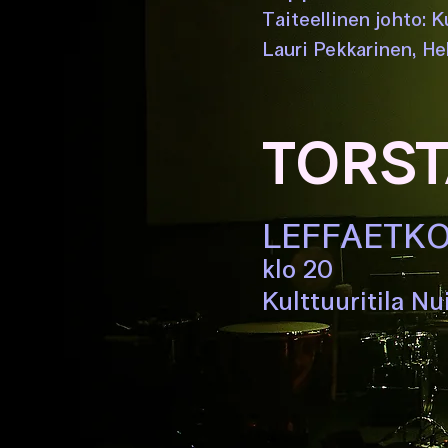
Taiteellinen johto: 
Lauri Pekkarinen, He
TORSTA
LEFFAETK
klo 20
Kulttuuritila Nu