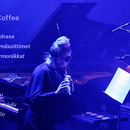
Coffee
 phase
ömäsoittimet
rmonikkat
u
toviulu
llo