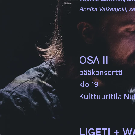
Annika Valkeajoki, se
OSA II
pääkonsertti
klo 1
9
Kulttuuritila Nu
LIGETI + 