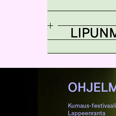
OHJELM
Kumaus-festivaal
Lappeenranta