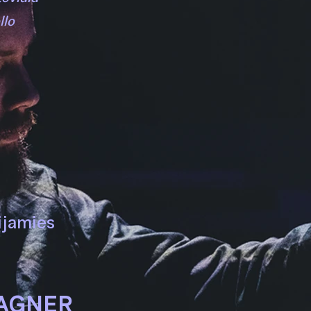
llo
ijamies
WAGNER