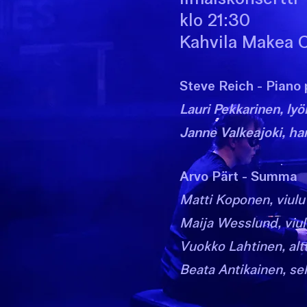
klo 21:30
Kahvila Makea 
Steve Reich - Piano
Lauri Pekkarinen, ly
Janne Valkeajoki, ha
Arvo Pärt - Summa
Matti Koponen, viulu
Maija Wesslund, viul
Vuokko Lahtinen, alt
Beata Antikainen, se