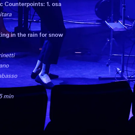
ic Counterpoints: 1. osa
itara
ing in the rain for snow
inetti
iano
rabasso
5 min