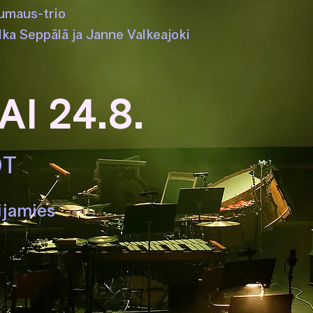
Kumaus-trio
lka Seppälä ja Janne Valkeajoki
I 24.8.
OT
ijamie
s