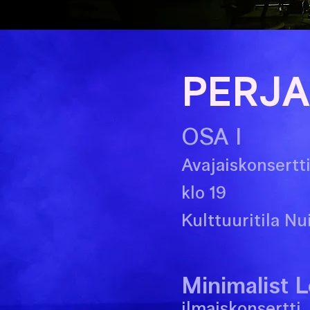
PERJA
OSA I
Avajaiskonsertt
klo 1
9
Kulttuuritila Nu
Minimalist 
ilmaiskonsertti