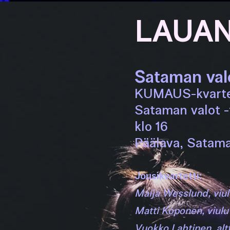
LAUAN
Sataman val
KUMAUS-kvarte
Sataman valot -
klo 16
Päälava, Satama
Jousikvartetti:
Maija Wesslund, viu
Matti Koponen, viulu
Vuokko Lahtinen, alt