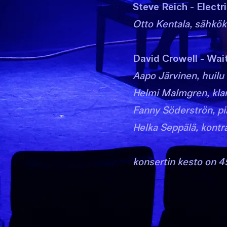
Steve Reich - Electr
Otto Kentala, sähkök
David Crowell - Wait
Aapo Järvinen, huilu
Helmi Malmgren, klar
Fanny Söderströn, p
Helka Seppälä, kont
konsertin kesto on 4