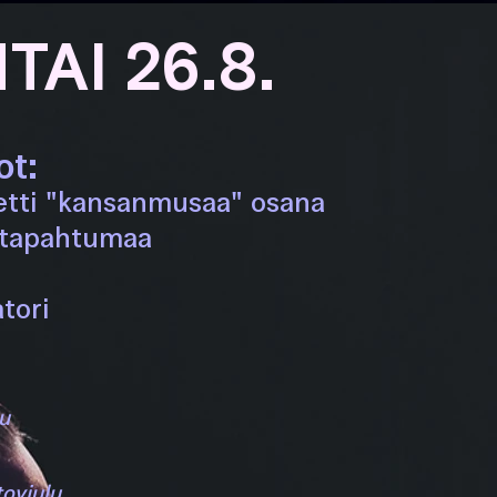
TAI 26.8.
ot:
tti "kansanmusaa" osana
tapahtumaa
tori
lu
toviulu