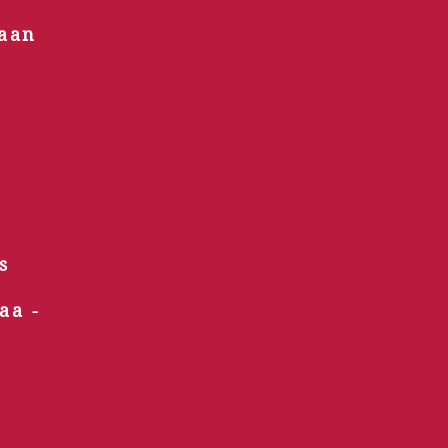
uaan
s
aa -
.