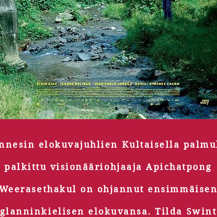
nnesin elokuvajuhlien Kultaisella palmu
palkittu visionääriohjaaja Apichatpong
Weerasethakul on ohjannut ensimmäise
glanninkielisen elokuvansa. Tilda Swin