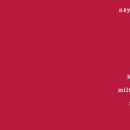
näy
mil