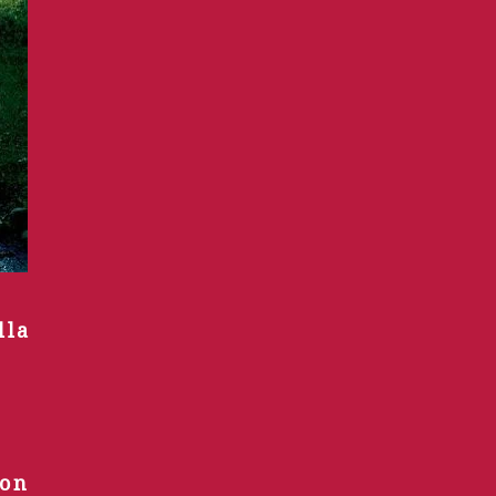
lla
n
ton