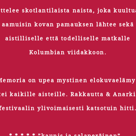
ttelee skotlantilaista naista, joka kuult
aamuisin kovan pamauksen lähtee sekä
aistilliselle että todelliselle matkalle
Kolumbian viidakkoon.
Memoria on upea mystinen elokuvaelämy
tei kaikille aisteille. Rakkautta & Anarki
festivaalin ylivoimaisesti katsotuin hitti
* * * * * ”kaunis ja salaperäinen” –